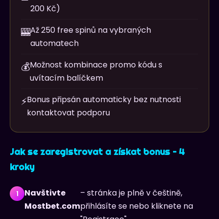
200 Kč)
Až 250 free spinů na vybraných
🎰
automatech
Možnost kombinace promo kódu s
💰
uvítacím balíčkem
Bonus připsán automaticky bez nutnosti
⚡
kontaktovat podporu
Jak se zaregistrovat a získat bonus – 4
kroky
Navštivte
– stránka je plně v češtině,
Mostbet.com
přihlásíte se nebo kliknete na