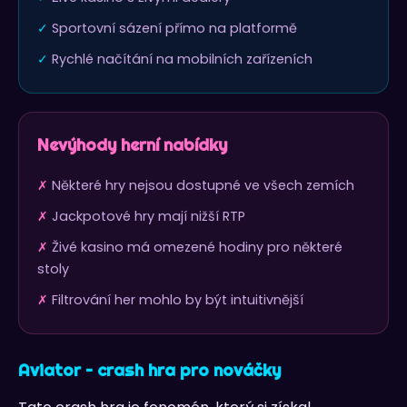
Sportovní sázení přímo na platformě
Rychlé načítání na mobilních zařízeních
Nevýhody herní nabídky
Některé hry nejsou dostupné ve všech zemích
Jackpotové hry mají nižší RTP
Živé kasino má omezené hodiny pro některé
stoly
Filtrování her mohlo by být intuitivnější
Aviator – crash hra pro nováčky