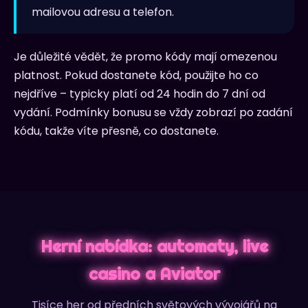
mailovou adresu a telefon.
Je důležité vědět, že promo kódy mají omezenou
platnost. Pokud dostanete kód, použijte ho co
nejdříve – typicky platí od 24 hodin do 7 dní od
vydání. Podmínky bonusu se vždy zobrazí po zadání
kódu, takže víte přesně, co dostanete.
Herní nabídka: automaty, live
casino a Aviator
Tisíce her od předních světových vývojářů na