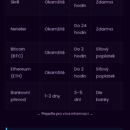
Skrill
Okamžitě
Zdarma
10
hodin
Kč
20
Do 24
Neteller
Okamžitě
Zdarma
10
hodin
Kč
Bitcoin
Do 2
Síťový
Ek
Okamžitě
(BTC)
hodin
poplatek
50
Ethereum
Do 2
Síťový
Ek
Okamžitě
(ETH)
hodin
poplatek
50
1 
Bankovní
3–5
Dle
1–2 dny
50
převod
dní
banky
Kč
← Přejeďte pro více informací →