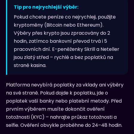
Tip pro nejrychlejší výběr:
Pokud chcete peníze co nejrychleji, použijte
kryptoměny (Bitcoin nebo Ethereum).
Výběry přes krypto jsou zpracovány do 2
hodin, zatímco bankovní převod trvá i 5
pracovních dní. E-peněženky Skrill a Neteller
jsou zlatý střed – rychlé a bez poplatků na
straně kasina.
Platforma nevybírá poplatky za vklady ani výběry
na své straně. Pokud dojde k poplatku, jde o
poplatek vaší banky nebo platební metody. Před
prvním výběrem musíte dokončit ověření
totožnosti (KYC) – nahrajte průkaz totožnosti a
selfie. Ověření obvykle proběhne do 24–48 hodin.