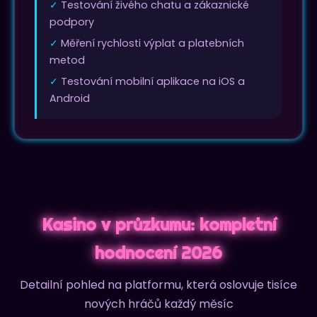
Testování živého chatu a zákaznické
podpory
Měření rychlosti výplat a platebních
metod
Testování mobilní aplikace na iOS a
Android
Kasino v průzkumu: kompletní
hodnocení 2026
Detailní pohled na platformu, která oslovuje tisíce
nových hráčů každý měsíc