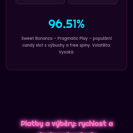
96.51%
Sweet Bonanza – Pragmatic Play – populární
candy slot s výbuchy a free spiny. Volatilita:
Vysoká.
Platby a výběry: rychlost a