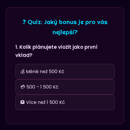
❓ Quiz: Jaký bonus je pro vás
nejlepší?
1. Kolik plánujete vložit jako první
vklad?
💰 Méně než 500 Kč
💳 500 – 1 500 Kč
🏦 Více než 1 500 Kč