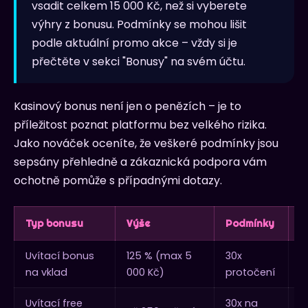
vsadit celkem 15 000 Kč, než si vyberete
výhry z bonusu. Podmínky se mohou lišit
podle aktuální promo akce – vždy si je
přečtěte v sekci "Bonusy" na svém účtu.
Kasinový bonus není jen o penězích – je to
příležitost poznat platformu bez velkého rizika.
Jako nováček oceníte, že veškeré podmínky jsou
sepsány přehledně a zákaznická podpora vám
ochotně pomůže s případnými dotazy.
Typ bonusu
Výše
Podmínky
P
Uvítací bonus
125 % (max 5
30x
3
na vklad
000 Kč)
protočení
Uvítací free
30x na