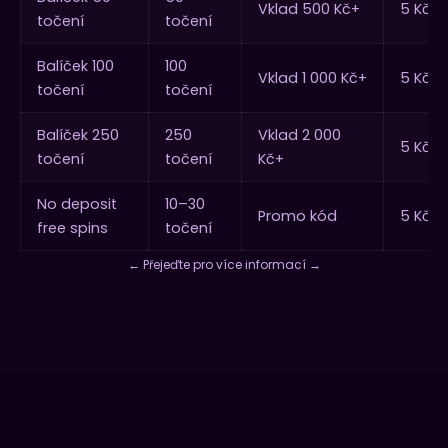
Vklad 500 Kč+
5 Kč
točení
točení
Balíček 100
100
Vklad 1 000 Kč+
5 Kč
točení
točení
Balíček 250
250
Vklad 2 000
5 Kč
točení
točení
Kč+
No deposit
10–30
Promo kód
5 Kč
free spins
točení
← Přejeďte pro více informací →