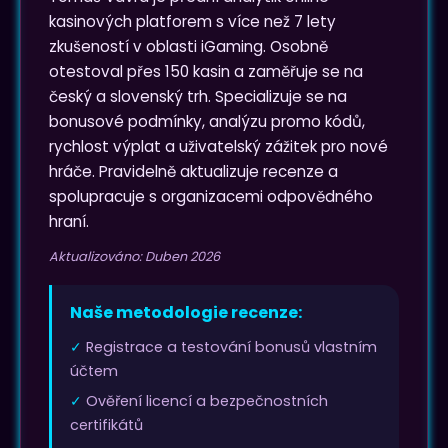
kasinových platforem s více než 7 lety
zkušeností v oblasti iGaming. Osobně
otestoval přes 150 kasin a zaměřuje se na
český a slovenský trh. Specializuje se na
bonusové podmínky, analýzu promo kódů,
rychlost výplat a uživatelský zážitek pro nové
hráče. Pravidelně aktualizuje recenze a
spolupracuje s organizacemi odpovědného
hraní.
Aktualizováno: Duben 2026
Naše metodologie recenze:
Registrace a testování bonusů vlastním
účtem
Ověření licencí a bezpečnostních
certifikátů