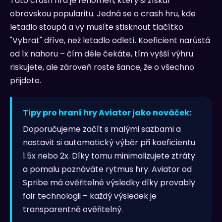
Tato crash hra je fenomén, který si získal
obrovskou popularitu. Jedná se o crash hru, kde
letadlo stoupá a vy musíte stisknout tlačítko
"Vybrat" dříve, než letadlo odletí. Koeficient narůstá
od 1x nahoru – čím déle čekáte, tím vyšší výhru
riskujete, ale zároveň roste šance, že o všechno
přijdete.
Tipy pro hraní hry Aviator jako nováček:
Doporučujeme začít s malými sazbami a
nastavit si automatický výběr při koeficientu
1.5x nebo 2x. Díky tomu minimalizujete ztráty
a pomalu poznáváte rytmus hry. Aviator od
Spribe má ověřitelné výsledky díky provably
fair technologii – každý výsledek je
transparentně ověřitelný.