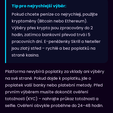
Tip pro nejrychlejší výběr:
Pokud chcete peníze co nejrychleji, použijte
kryptoměny (Bitcoin nebo Ethereum).
Výběry přes krypto jsou zpracovány do 2
hodin, zatímco bankovní převod trvá i 5
pracovních dní. E-peněženky Skrill a Neteller
jsou zlatý střed – rychlé a bez poplatků na
straně kasina.
Platforma nevybírá poplatky za vklady ani výběry
na své straně. Pokud dojde k poplatku, jde o
poplatek vaší banky nebo platební metody. Před
prvním výběrem musíte dokončit ověření
totožnosti (KYC) – nahrajte průkaz totožnosti a
selfie. Ověření obvykle proběhne do 24–48 hodin.