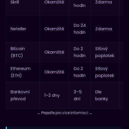
Skrill
Okamžitě
Zdarma
10
hodin
Kč
20
Do 24
Neteller
Okamžitě
Zdarma
10
hodin
Kč
Bitcoin
Do 2
Síťový
Ek
Okamžitě
(BTC)
hodin
poplatek
50
Ethereum
Do 2
Síťový
Ek
Okamžitě
(ETH)
hodin
poplatek
50
1 
Bankovní
3–5
Dle
1–2 dny
50
převod
dní
banky
Kč
← Přejeďte pro více informací →