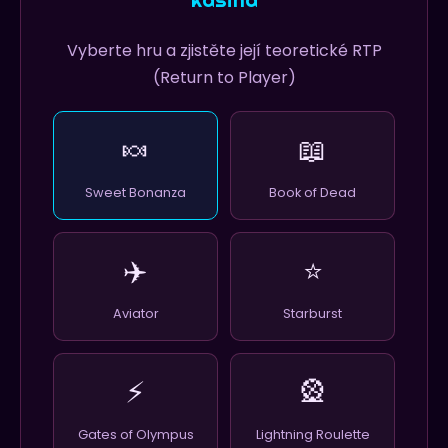
Vyberte hru a zjistěte její teoretické RTP
(Return to Player)
🍬
📖
Sweet Bonanza
Book of Dead
✈️
⭐
Aviator
Starburst
⚡
🎡
Gates of Olympus
Lightning Roulette