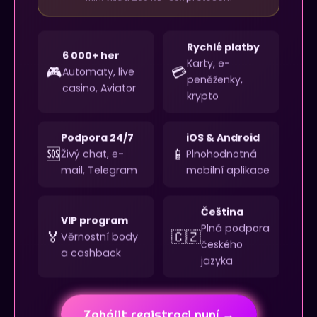
Rychlé platby
6 000+ her
Karty, e-
🎮
💳
Automaty, live
peněženky,
casino, Aviator
krypto
Podpora 24/7
iOS & Android
🆘
📱
Živý chat, e-
Plnohodnotná
mail, Telegram
mobilní aplikace
Čeština
VIP program
Plná podpora
🏅
🇨🇿
Věrnostní body
českého
a cashback
jazyka
Zahájit registraci nyní →