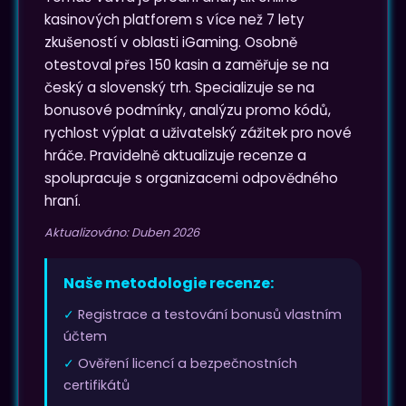
kasinových platforem s více než 7 lety
zkušeností v oblasti iGaming. Osobně
otestoval přes 150 kasin a zaměřuje se na
český a slovenský trh. Specializuje se na
bonusové podmínky, analýzu promo kódů,
rychlost výplat a uživatelský zážitek pro nové
hráče. Pravidelně aktualizuje recenze a
spolupracuje s organizacemi odpovědného
hraní.
Aktualizováno: Duben 2026
Naše metodologie recenze:
Registrace a testování bonusů vlastním
účtem
Ověření licencí a bezpečnostních
certifikátů