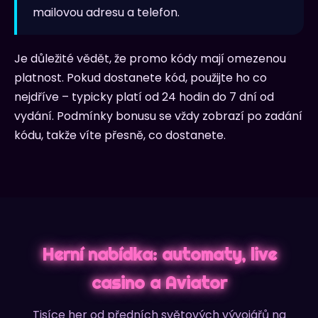
mailovou adresu a telefon.
Je důležité vědět, že promo kódy mají omezenou
platnost. Pokud dostanete kód, použijte ho co
nejdříve – typicky platí od 24 hodin do 7 dní od
vydání. Podmínky bonusu se vždy zobrazí po zadání
kódu, takže víte přesně, co dostanete.
Herní nabídka: automaty, live
casino a Aviator
Tisíce her od předních světových vývojářů na