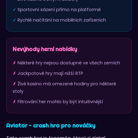
Sportovní sázení přímo na platformě
Rychlé načítání na mobilních zařízeních
Nevýhody herní nabídky
Některé hry nejsou dostupné ve všech zemích
Jackpotové hry mají nižší RTP
Živé kasino má omezené hodiny pro některé
stoly
Filtrování her mohlo by být intuitivnější
Aviator – crash hra pro nováčky