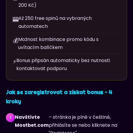
200 Kč)
Až 250 free spinů na vybraných
🎰
automatech
Možnost kombinace promo kódu s
💰
uvítacím balíčkem
Bonus připsán automaticky bez nutnosti
⚡
kontaktovat podporu
Jak se zaregistrovat a získat bonus – 4
kroky
Navštivte
– stránka je plně v češtině,
Mostbet.com
přihlásíte se nebo kliknete na