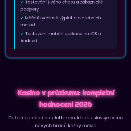
Testování živého chatu a zákaznické
podpory
Měření rychlosti výplat a platebních
metod
Testování mobilní aplikace na iOS a
Android
Kasino v průzkumu: kompletní
hodnocení 2026
Detailní pohled na platformu, která oslovuje tisíce
nových hráčů každý měsíc