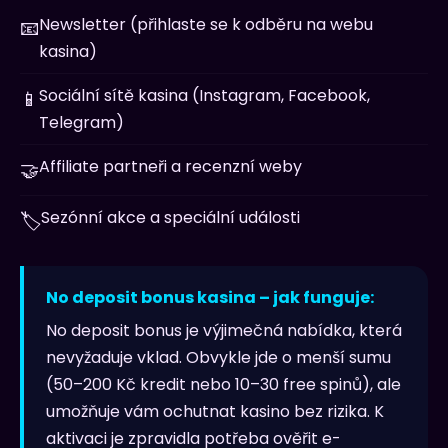
Newsletter (přihlaste se k odběru na webu
📧
kasina)
Sociální sítě kasina (Instagram, Facebook,
📱
Telegram)
Affiliate partneři a recenzní weby
🤝
Sezónní akce a speciální události
🏷️
No deposit bonus kasina – jak funguje:
No deposit bonus je výjimečná nabídka, která
nevyžaduje vklad. Obvykle jde o menší sumu
(50–200 Kč kredit nebo 10–30 free spinů), ale
umožňuje vám ochutnat kasino bez rizika. K
aktivaci je zpravidla potřeba ověřit e-