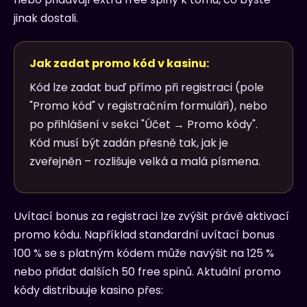
jinak dostali.
Jak zadat promo kód v kasinu:
Kód lze zadat buď přímo při registraci (pole
"Promo kód" v registračním formuláři), nebo
po přihlášení v sekci "Účet → Promo kódy".
Kód musí být zadán přesně tak, jak je
zveřejněn – rozlišuje velká a malá písmena.
Uvítací bonus za registraci lze zvýšit právě aktivací
promo kódu. Například standardní uvítací bonus
100 % se s platným kódem může navýšit na 125 %
nebo přidat dalších 50 free spinů. Aktuální promo
kódy distribuuje kasino přes: