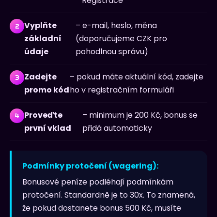
"Registrace"
Vyplňte
– e-mail, heslo, měna
základní
(doporučujeme CZK pro
údaje
pohodlnou správu)
Zadejte
– pokud máte aktuální kód, zadejte
promo kód
ho v registračním formuláři
Proveďte
– minimum je 200 Kč, bonus se
první vklad
přidá automaticky
Podmínky protočení (wagering):
Bonusové peníze podléhají podmínkám
protočení. Standardně je to 30x. To znamená,
že pokud dostanete bonus 500 Kč, musíte