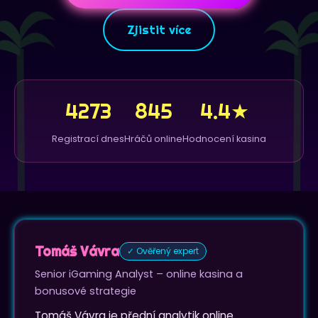
Zjistit více
4273
845
4.4★
Registrací dnes
Hráčů online
Hodnocení kasina
Tomáš Vávra
✓ Ověřený expert
Senior iGaming Analyst – online kasina a
bonusové strategie
Tomáš Vávra je přední analytik online