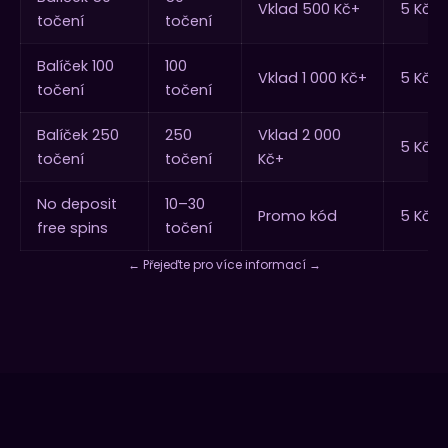
Vklad 500 Kč+
5 Kč
točení
točení
Balíček 100
100
Vklad 1 000 Kč+
5 Kč
točení
točení
Balíček 250
250
Vklad 2 000
5 Kč
točení
točení
Kč+
No deposit
10–30
Promo kód
5 Kč
free spins
točení
← Přejeďte pro více informací →