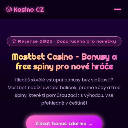
🎲 Kasino CZ
🏆 Recenze 2026 · Doporučeno pro nováčky
Mostbet Casino – Bonusy a
free spiny pro nové hráče
Hledáš skvělé vstupní bonusy bez složitostí?
Mostbet nabízí uvítací balíček, promo kódy a free
spiny, které ti pomůžou začít s výhodou. Vše
přehledně v češtině!
Získat bonus zdarma →