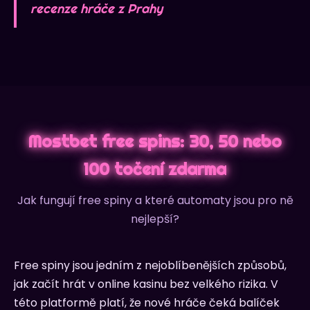
recenze hráče z Prahy
Mostbet free spins: 30, 50 nebo
100 točení zdarma
Jak fungují free spiny a které automaty jsou pro ně
nejlepší?
Free spiny jsou jedním z nejoblíbenějších způsobů,
jak začít hrát v online kasinu bez velkého rizika. V
této platformě platí, že nové hráče čeká balíček