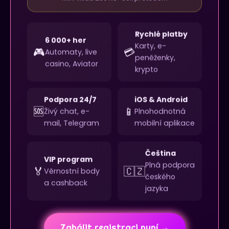
Min. vklad 200 Kč · 30x protočení
Rychlé platby
6 000+ her
Karty, e-
🎮
💳
Automaty, live
peněženky,
casino, Aviator
krypto
Podpora 24/7
iOS & Android
🆘
📱
Živý chat, e-
Plnohodnotná
mail, Telegram
mobilní aplikace
Čeština
VIP program
Plná podpora
🏅
🇨🇿
Věrnostní body
českého
a cashback
jazyka