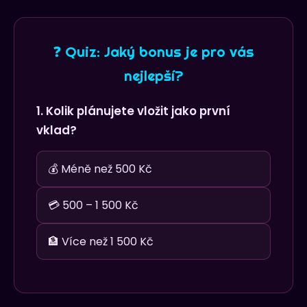
❓ Quiz: Jaký bonus je pro vás
nejlepší?
1. Kolik plánujete vložit jako první
vklad?
💰 Méně než 500 Kč
💳 500 – 1 500 Kč
🏦 Více než 1 500 Kč