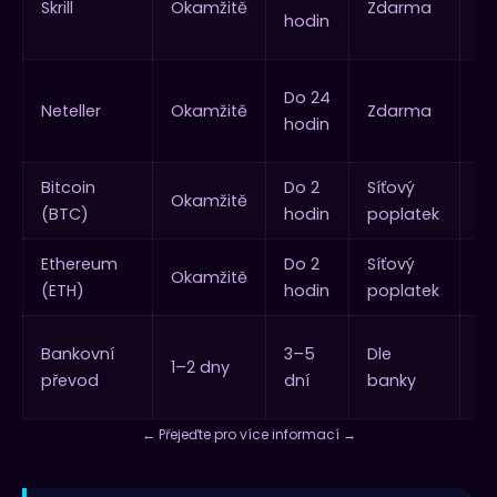
Skrill
Okamžitě
Zdarma
10
hodin
Kč
20
Do 24
Neteller
Okamžitě
Zdarma
10
hodin
Kč
Bitcoin
Do 2
Síťový
Ek
Okamžitě
(BTC)
hodin
poplatek
50
Ethereum
Do 2
Síťový
Ek
Okamžitě
(ETH)
hodin
poplatek
50
1 
Bankovní
3–5
Dle
1–2 dny
50
převod
dní
banky
Kč
← Přejeďte pro více informací →